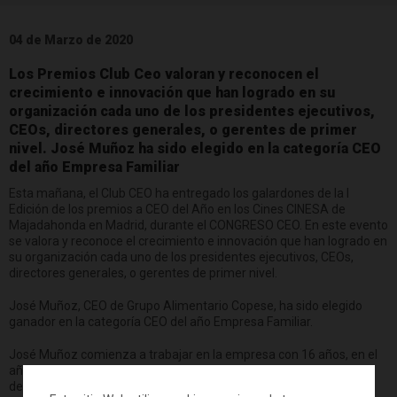
04 de Marzo de 2020
Los Premios Club Ceo valoran y reconocen el
crecimiento e innovación que han logrado en su
organización cada uno de los presidentes ejecutivos,
CEOs, directores generales, o gerentes de primer
nivel. José Muñoz ha sido elegido en la categoría CEO
del año Empresa Familiar
Esta mañana, el Club CEO ha entregado los galardones de la I
Edición de los premios a CEO del Año en los Cines CINESA de
Majadahonda en Madrid, durante el CONGRESO CEO. En este evento
se valora y reconoce el crecimiento e innovación que han logrado en
su organización cada uno de los presidentes ejecutivos, CEOs,
directores generales, o gerentes de primer nivel.
José Muñoz, CEO de Grupo Alimentario Copese, ha sido elegido
ganador en la categoría CEO del año Empresa Familiar.
José Muñoz comienza a trabajar en la empresa con 16 años, en el
año 1983, en la fábrica de piensos. Tras pasar por todas las líneas
de la empresa, en el año 2010 llega a la dirección general de la